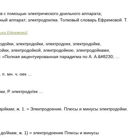
ров с помощью электрического доильного аппарата;
льный аппарат; электродоилка. Толковый словарь Ефремовой. Т.
зыка Ефремовой
дойки, электродойки, электродоек, электродойке,
ойки, электродойкой, электродойкою, электродойками,
к: «Полная акцентуированная парадигма по А. А.&#8230; …
 п. мн. ч. оек …
ки, Р. электродо/ек …
. дойкам; ж. 1. = Электродоение. Плюсы и минусы электродойки.
т. до/йкам; ж. 1) = электродоение Плюсы и минусы