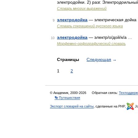
электродойки. 2) разг. Электродоильн
Словарь многих выражений
электродойка
— электрическая дойка
9
Словарь сокращений русского языка
электродойка
— электр/о/дой/к/а …
10
Морфемно-орфографический словарь
Страницы
Следующая
→
1
2
© Академик, 2000-2026
Обратная связь:
Техподдерж
👣 Путешествия
Экспорт словарей на сайты
, сделанные на PHP,
Jo