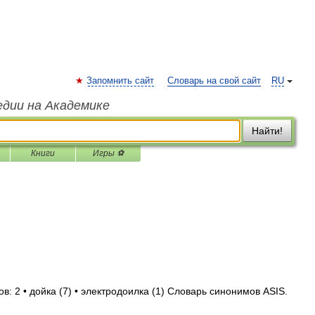
Запомнить сайт
Словарь на свой сайт
RU
едии на Академике
Найти!
Книги
Игры ⚽
в: 2 • дойка (7) • электродоилка (1) Словарь синонимов ASIS.