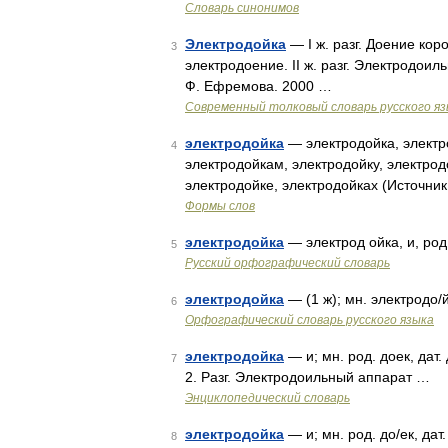
Словарь синонимов
Электродойка
— I ж. разг. Доение ко
3
электродоение. II ж. разг. Электродои
Ф. Ефремова. 2000 …
Современный толковый словарь русского я
электродойка
— электродойка, электро
4
электродойкам, электродойку, электрод
электродойке, электродойках (Источни
Формы слов
электродойка
— электрод ойка, и, род.
5
Русский орфографический словарь
электродойка
— (1 ж); мн. электродо/й
6
Орфографический словарь русского языка
электродойка
— и; мн. род. доек, дат
7
2. Разг. Электродоильный аппарат …
Энциклопедический словарь
электродойка
— и; мн. род. до/ек, да
8