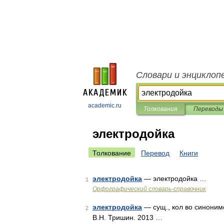
Словари и энциклоп
academic.ru
Толкования
Переводы
электродойка
Толкование
Перевод
Книги
электродойка
— электродойка …
1
Орфографический словарь-справочник
электродойка
— сущ., кол во синонимо
2
В.Н. Тришин. 2013 …