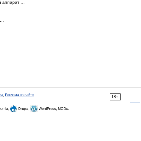
ый аппарат …
 …
ка
,
Реклама на сайте
18+
omla,
Drupal,
WordPress, MODx.